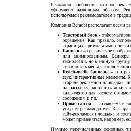
Рекламное сообщение, которое реклам
оформлено различным образом. Рек
используемой рекламодателем в трад
Компания Bemobi располагает всеми ре
Текстовый блок
- отформатиров
обращение. Как правило, исполь
страницах с результатами поиска
Баннеры –
графическое изображ
или анимированным. Баннеры
технологий, но в единую группу 
статичность места расположения 
Reach
-
media
баннеры –
тип рек
звук, интерактивные элементы. R
стороне рекламной площадки - по
на рассылку, заполнить анкету 
калькулятор для расчета стоимо
сообщения,
и т.д.
Промо-сайты –
создаваемые н
услугам рекламодателя. Как прав
сайт-рекламная площадка и восп
может применяться, например, есл
Помимо перечисленных основных ти