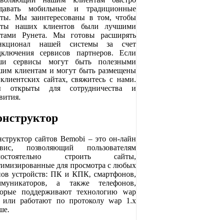
здавать мобильные и традиционные
йты. Мы заинтересованы в том, чтобы
йты наших клиентов были лучшими
йтами Рунета. Мы готовы расширять
нкционал нашей системы за счет
дключения сервисов партнеров. Если
ши сервисы могут быть полезными
шим клиентам и могут быть размещены
 клиентских сайтах, свяжитесь с нами.
 открыты для сотрудничества и
вития.
онструктор
нструктор сайтов Bemobi – это он-лайн
рвис, позволяющий пользователям
мостоятельно строить сайты,
тимизированные для просмотра с любых
пов устройств: ПК и КПК, смартфонов,
ммуникаторов, а также телефонов,
торые поддерживают технологию wap
0 или работают по протоколу wap 1.x
ше.