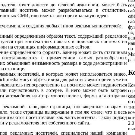
одатель хочет донести до целевой аудитории, может быть
со
ламный носитель может разрабатываться в стилистике,
са
иционных СМИ, или иметь свою оригинальную идею.
са
са
сурсами для создания
любых
типов рекламных носителей:
фу
по
анный определенным образом текст, содержащий рекламное
ва
зуется при контекстных показах в поисковых системах на
на
 или на страницах информационных сайтов.
на
ение определенного формата.
Баннер может быть статичным
Мы
изготавливаются с применением самых разнообразных
раз
их объединяет неизменность размера в ходе демонстрации и
на странице.
К
ламных носителей, в которых может использоваться видео,
ich-media могут эффективны для работы с аудиторией уже на
льзователь непосредственно на носителе может подписаться
Ко
или поучаствовать в лотерее. В него может быть встроен
се
сти автомобиля или страхового полиса, форма для отправки
са
оп
а рекламной площадке страницы,
посвященные товарам и
ти
ило, такие страницы выдержаны в том же стиле, что и весь
ко
ринимаются посетителями как часть контента. Такой подход
ко
и у рекламодателя нет собственного сайта.
2.
вы
пов рекламных носителей, специалисты нашей компании